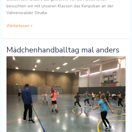
besuchten wir mit unseren Klassen das Kenpokan an der
Vahrenwalder Straße.
Weiterlesen »
Mädchenhandballtag mal anders
Mädchenhandballtag
mal
anders