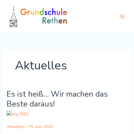
Zum
Inhalt
springen
Aktuelles
Es ist heiß… Wir machen das
Es
ist
Beste daraus!
heiß…
Wir
machen
das
Aktuelles
/
25. Juni 2026
Beste