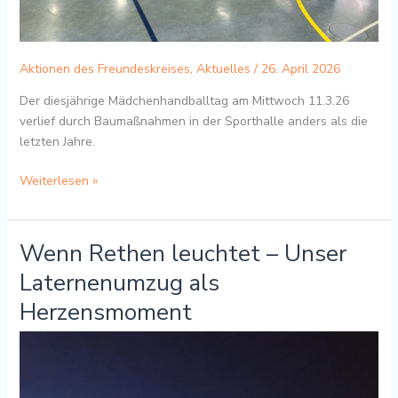
Aktionen des Freundeskreises
,
Aktuelles
/
26. April 2026
Der diesjährige Mädchenhandballtag am Mittwoch 11.3.26
verlief durch Baumaßnahmen in der Sporthalle anders als die
letzten Jahre.
Weiterlesen »
Wenn Rethen leuchtet – Unser
Wenn
Rethen
Laternenumzug als
leuchtet
Herzensmoment
–
Unser
Laternenumzug
als
Herzensmoment